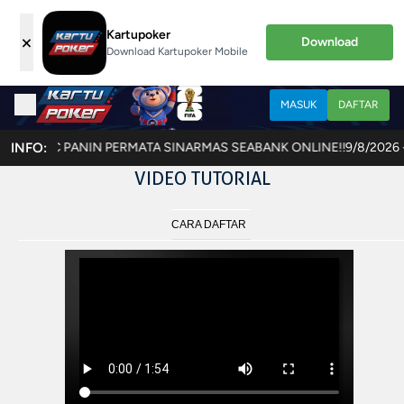
Kartupoker
×
Download
Download Kartupoker Mobile
MASUK
DAFTAR
ENIUS OCBC PANIN PERMATA SINARMAS SEABANK ONLINE!!
INFO:
9/8/2026 
VIDEO TUTORIAL
CARA DAFTAR