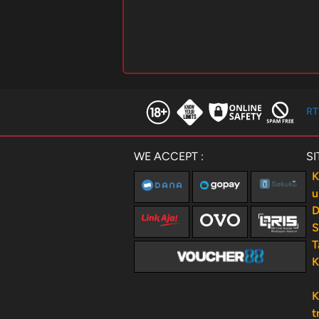
RT
WE ACCEPT :
SI
u
D
S
T
K
t