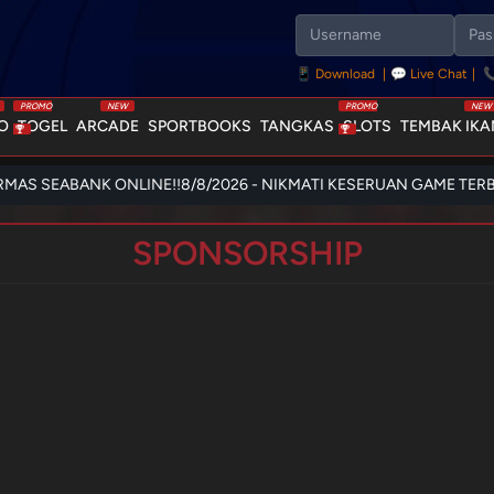
📱 Download
|
💬 Live Chat
|

PROMO
NEW
PROMO
NEW
NO
TOGEL
ARCADE
SPORTBOOKS
TANGKAS
SLOTS
TEMBAK IKA
MAS SEABANK ONLINE!!
8/8/2026 - NIKMATI KESERUAN GAME TERBAR
SPONSORSHIP