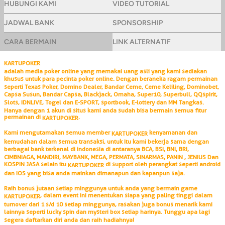
HUBUNGI KAMI
VIDEO TUTORIAL
JADWAL BANK
SPONSORSHIP
CARA BERMAIN
LINK ALTERNATIF
KARTUPOKER
adalah media poker online yang memakai uang asli yang kami sediakan
khusus untuk para pecinta poker online. Dengan beraneka ragam permainan
seperti Texas Poker, Domino Dealer, Bandar Ceme, Ceme Keliling, Dominobet,
Capsa Susun, Bandar Capsa, Blackjack, Omaha, Super10, Superbull, QQspirit,
Slots, IDNLIVE, Togel dan E-SPORT, sportbook, E-lottery dan MM Tangkas.
Hanya dengan 1 akun di situs kami anda sudah bisa bermain semua fitur
permainan di
.
KARTUPOKER
Kami mengutamakan semua member
kenyamanan dan
KARTUPOKER
kemudahan dalam semua transaksi, untuk itu kami bekerja sama dengan
berbagai bank terkenal di indonesia di antaranya BCA, BSI, BNI, BRI,
CIMBNIAGA, MANDIRI, MAYBANK, MEGA, PERMATA, SINARMAS, PANIN , JENIUS Dan
KOSPIN JASA selain itu
di support oleh perangkat seperti android
KARTUPOKER
dan IOS yang bisa anda mainkan dimanapun dan kapanpun saja.
Raih bonus jutaan setiap minggunya untuk anda yang bermain game
, dalam event ini menentukan siapa yang paling tinggi dalam
KARTUPOKER
turnover dari 1 s/d 10 setiap minggunya, rasakan juga bonus menarik kami
lainnya seperti lucky spin dan mysteri box setiap harinya. Tunggu apa lagi
segera daftarkan diri anda dan raih hadiahnya!